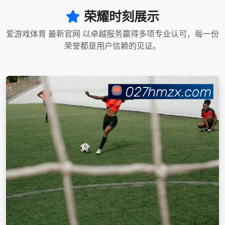
荣耀时刻展示
爱游戏体育 最新官网 以卓越服务赢得多项专业认可，每一份
荣誉都是用户信赖的见证。